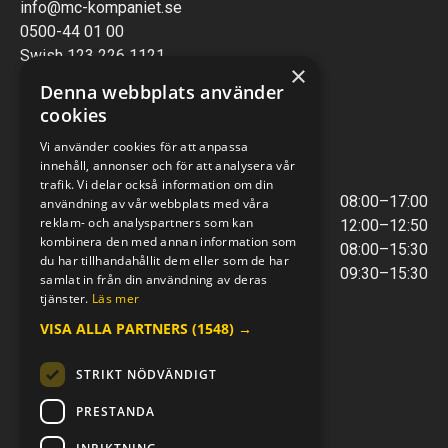
info@mc-kompaniet.se
0500-44 01 00
Swish 123 226 1121
×
Kontantfri verksamhet
Denna webbplats använder
cookies
VERKSTAD
Vi använder cookies för att anpassa
innehåll, annonser och för att analysera vår
ÖPPETTIDER
trafik. Vi delar också information om din
Måndag - Torsdag
08:00–17:00
användning av vår webbplats med våra
reklam- och analyspartners som kan
Lunchstängt
12:00–12:50
kombinera den med annan information som
Fredagar
08:00–15:30
du har tillhandahållit dem eller som de har
Telefontider
09:30–15:30
samlat in från din användning av deras
tjänster.
Läs mer
VISA ALLA PARTNERS
(1548) →
E-POST & TELEFON
verkstaden@mc-kompaniet.se
STRIKT NÖDVÄNDIGT
0500-44 01 00
Swish 123 226 1121
PRESTANDA
Kontantfri verksamhet