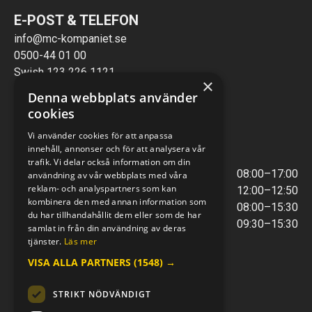
E-POST & TELEFON
info@mc-kompaniet.se
0500-44 01 00
Swish 123 226 1121
×
Kontantfri verksamhet
Denna webbplats använder
cookies
VERKSTAD
Vi använder cookies för att anpassa
innehåll, annonser och för att analysera vår
ÖPPETTIDER
trafik. Vi delar också information om din
Måndag - Torsdag
08:00–17:00
användning av vår webbplats med våra
reklam- och analyspartners som kan
Lunchstängt
12:00–12:50
kombinera den med annan information som
Fredagar
08:00–15:30
du har tillhandahållit dem eller som de har
Telefontider
09:30–15:30
samlat in från din användning av deras
tjänster.
Läs mer
VISA ALLA PARTNERS
(1548) →
E-POST & TELEFON
verkstaden@mc-kompaniet.se
STRIKT NÖDVÄNDIGT
0500-44 01 00