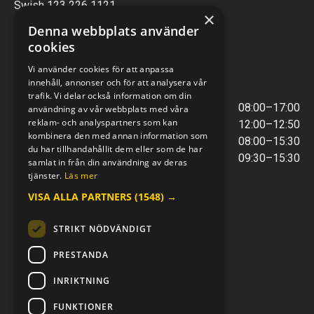
Swish 123 226 1121
×
Kontantfri verksamhet
Denna webbplats använder
cookies
VERKSTAD
Vi använder cookies för att anpassa
innehåll, annonser och för att analysera vår
ÖPPETTIDER
trafik. Vi delar också information om din
Måndag - Torsdag
08:00–17:00
användning av vår webbplats med våra
reklam- och analyspartners som kan
Lunchstängt
12:00–12:50
kombinera den med annan information som
Fredagar
08:00–15:30
du har tillhandahållit dem eller som de har
Telefontider
09:30–15:30
samlat in från din användning av deras
tjänster.
Läs mer
VISA ALLA PARTNERS
(1548) →
E-POST & TELEFON
verkstaden@mc-kompaniet.se
STRIKT NÖDVÄNDIGT
0500-44 01 00
Swish 123 226 1121
PRESTANDA
Kontantfri verksamhet
INRIKTNING
FÖLJ OSS
FUNKTIONER