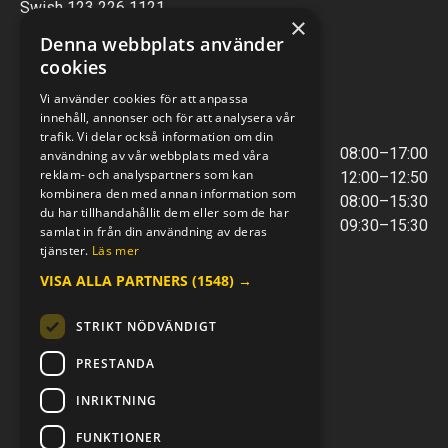
Swish 123 226 1121
×
Kontantfri verksamhet
Denna webbplats använder
cookies
VERKSTAD
Vi använder cookies för att anpassa
innehåll, annonser och för att analysera vår
ÖPPETTIDER
trafik. Vi delar också information om din
Måndag - Torsdag
08:00–17:00
användning av vår webbplats med våra
reklam- och analyspartners som kan
Lunchstängt
12:00–12:50
kombinera den med annan information som
Fredagar
08:00–15:30
du har tillhandahållit dem eller som de har
Telefontider
09:30–15:30
samlat in från din användning av deras
tjänster.
Läs mer
VISA ALLA PARTNERS
(1548) →
E-POST & TELEFON
verkstaden@mc-kompaniet.se
STRIKT NÖDVÄNDIGT
0500-44 01 00
Swish 123 226 1121
PRESTANDA
Kontantfri verksamhet
INRIKTNING
FÖLJ OSS
FUNKTIONER