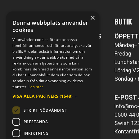
×
MC-KOMPANIET
BUTIK
Denna webbplats använder
cookies
POST- SAMT BESÖKSADRESS
ÖPPETT
Vi använder cookies för att anpassa
MC-Kompaniet i Väring AB
Måndag–
innehåll, annonser och för att analysera vår
trafik. Vi delar också information om din
Väringsvägen 1
Fredag
användning av vår webbplats med våra
549 76 Väring
Lunchstän
reklam- och analyspartners som kan
kombinera den med annan information som
Lördag V.
du har tillhandahållit dem eller som de har
Söndag / 
E-POST & TELEFON
samlat in från din användning av deras
tjänster.
Läs mer
info@mc-kompaniet.se
VISA ALLA PARTNERS
(1548) →
E-POST 
0500-44 01 00
Swish 123 226 1121
info@mc-
STRIKT NÖDVÄNDIGT
Kontantfri verksamhet
0500-44 0
PRESTANDA
Swish 12
Kontantfr
INRIKTNING