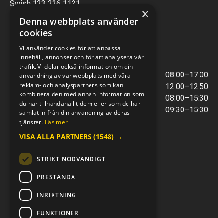
Swish 123 226 1121
×
Kontantfri verksamhet
Denna webbplats använder
cookies
VERKSTAD
Vi använder cookies för att anpassa
innehåll, annonser och för att analysera vår
ÖPPETTIDER
trafik. Vi delar också information om din
Måndag - Torsdag
08:00–17:00
användning av vår webbplats med våra
reklam- och analyspartners som kan
Lunchstängt
12:00–12:50
kombinera den med annan information som
Fredagar
08:00–15:30
du har tillhandahållit dem eller som de har
Telefontider
09:30–15:30
samlat in från din användning av deras
tjänster.
Läs mer
VISA ALLA PARTNERS
(1548) →
E-POST & TELEFON
verkstaden@mc-kompaniet.se
STRIKT NÖDVÄNDIGT
0500-44 01 00
Swish 123 226 1121
PRESTANDA
Kontantfri verksamhet
INRIKTNING
FÖLJ OSS
FUNKTIONER