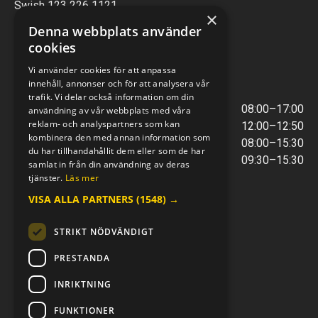
Swish 123 226 1121
×
Kontantfri verksamhet
Denna webbplats använder
cookies
VERKSTAD
Vi använder cookies för att anpassa
innehåll, annonser och för att analysera vår
ÖPPETTIDER
trafik. Vi delar också information om din
Måndag - Torsdag
08:00–17:00
användning av vår webbplats med våra
reklam- och analyspartners som kan
Lunchstängt
12:00–12:50
kombinera den med annan information som
Fredagar
08:00–15:30
du har tillhandahållit dem eller som de har
Telefontider
09:30–15:30
samlat in från din användning av deras
tjänster.
Läs mer
VISA ALLA PARTNERS
(1548) →
E-POST & TELEFON
verkstaden@mc-kompaniet.se
STRIKT NÖDVÄNDIGT
0500-44 01 00
Swish 123 226 1121
PRESTANDA
Kontantfri verksamhet
INRIKTNING
FÖLJ OSS
FUNKTIONER