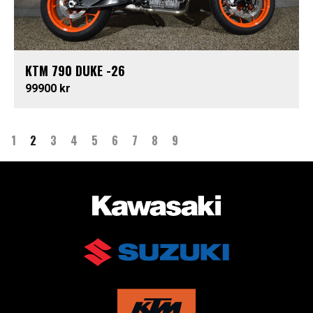
KTM 790 DUKE -26
99900 kr
1
2
3
4
5
6
7
8
9
AUKTORISERAD ÅTERFÖRSÄLJARE AV