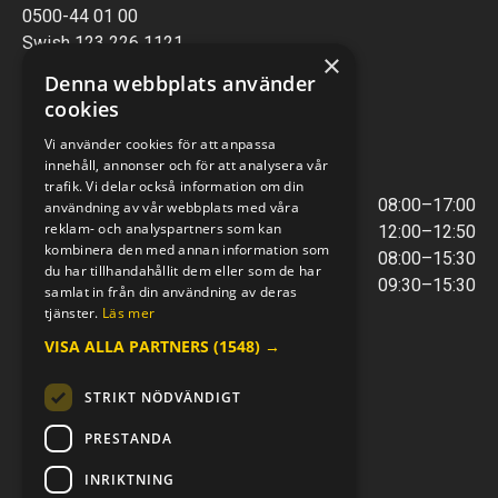
0500-44 01 00
Swish 123 226 1121
×
Kontantfri verksamhet
Denna webbplats använder
cookies
VERKSTAD
Vi använder cookies för att anpassa
innehåll, annonser och för att analysera vår
ÖPPETTIDER
trafik. Vi delar också information om din
Måndag - Torsdag
08:00–17:00
användning av vår webbplats med våra
reklam- och analyspartners som kan
Lunchstängt
12:00–12:50
kombinera den med annan information som
Fredagar
08:00–15:30
du har tillhandahållit dem eller som de har
Telefontider
09:30–15:30
samlat in från din användning av deras
tjänster.
Läs mer
VISA ALLA PARTNERS
(1548) →
E-POST & TELEFON
verkstaden@mc-kompaniet.se
STRIKT NÖDVÄNDIGT
0500-44 01 00
Swish 123 226 1121
PRESTANDA
Kontantfri verksamhet
INRIKTNING