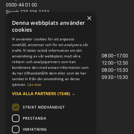
0500-44 01 00
Swish 123 226 1121
×
Kontantfri verksamhet
Denna webbplats använder
cookies
VERKSTAD
Vi använder cookies för att anpassa
innehåll, annonser och för att analysera vår
ÖPPETTIDER
trafik. Vi delar också information om din
Måndag - Torsdag
08:00–17:00
användning av vår webbplats med våra
reklam- och analyspartners som kan
Lunchstängt
12:00–12:50
kombinera den med annan information som
Fredagar
08:00–15:30
du har tillhandahållit dem eller som de har
Telefontider
09:30–15:30
samlat in från din användning av deras
tjänster.
Läs mer
VISA ALLA PARTNERS
(1548) →
E-POST & TELEFON
verkstaden@mc-kompaniet.se
STRIKT NÖDVÄNDIGT
0500-44 01 00
Swish 123 226 1121
PRESTANDA
Kontantfri verksamhet
INRIKTNING