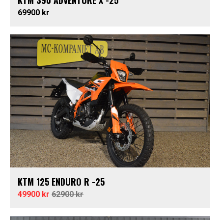
KTM 390 ADVENTURE X -25
69900 kr
KTM 125 ENDURO R -25
49900 kr
62900 kr