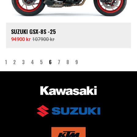
SUZUKI GSX-8S -25
94900 kr
107900 kr
1
2
3
4
5
6
7
8
9
AUKTORISERAD ÅTERFÖRSÄLJARE AV