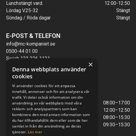
Lunchstängt vard.
12:00-12:50
Lördag V.25-32
Stängt
Söndag / Röda dagar
Stängt
E-POST & TELEFON
info@mc-kompaniet.se
0500-44 01 00
Swish 123 226 1121
×
Kontantfri verksamhet
Denna webbplats använder
cookies
VERKSTAD
Vi använder cookies för att anpassa
innehåll, annonser och för att analysera vår
ÖPPETTIDER
trafik. Vi delar också information om din
Måndag - Torsdag
08:00–17:00
användning av vår webbplats med våra
reklam- och analyspartners som kan
Lunchstängt
12:00–12:50
kombinera den med annan information som
Fredagar
08:00–15:30
du har tillhandahållit dem eller som de har
Telefontider
09:30–15:30
samlat in från din användning av deras
tjänster.
Läs mer