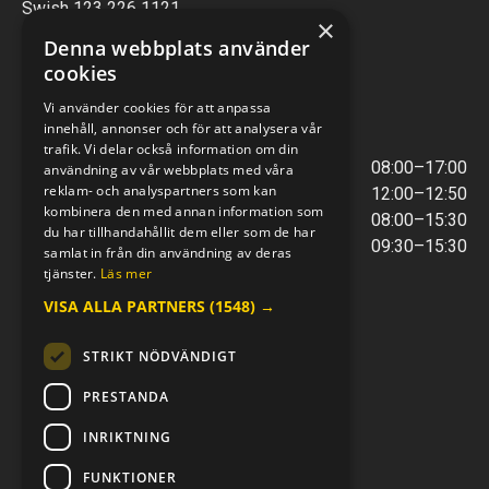
Swish 123 226 1121
×
Kontantfri verksamhet
Denna webbplats använder
cookies
VERKSTAD
Vi använder cookies för att anpassa
innehåll, annonser och för att analysera vår
ÖPPETTIDER
trafik. Vi delar också information om din
Måndag - Torsdag
08:00–17:00
användning av vår webbplats med våra
reklam- och analyspartners som kan
Lunchstängt
12:00–12:50
kombinera den med annan information som
Fredagar
08:00–15:30
du har tillhandahållit dem eller som de har
Telefontider
09:30–15:30
samlat in från din användning av deras
tjänster.
Läs mer
VISA ALLA PARTNERS
(1548) →
E-POST & TELEFON
verkstaden@mc-kompaniet.se
STRIKT NÖDVÄNDIGT
0500-44 01 00
Swish 123 226 1121
PRESTANDA
Kontantfri verksamhet
INRIKTNING
FÖLJ OSS
FUNKTIONER