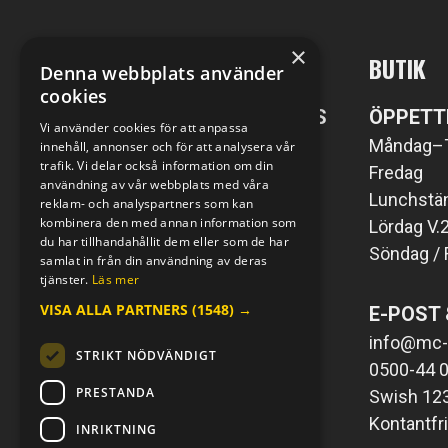
×
MC-KOMPANIET
BUTIK
Denna webbplats använder
cookies
POST- SAMT BESÖKSADRESS
ÖPPETT
Vi använder cookies för att anpassa
MC-Kompaniet i Väring AB
Måndag–
innehåll, annonser och för att analysera vår
trafik. Vi delar också information om din
Väringsvägen 1
Fredag
användning av vår webbplats med våra
549 76 Väring
Lunchstän
reklam- och analyspartners som kan
kombinera den med annan information som
Lördag V.
du har tillhandahållit dem eller som de har
Söndag / 
E-POST & TELEFON
samlat in från din användning av deras
tjänster.
Läs mer
info@mc-kompaniet.se
VISA ALLA PARTNERS
(1548) →
E-POST 
0500-44 01 00
Swish 123 226 1121
info@mc-
STRIKT NÖDVÄNDIGT
Kontantfri verksamhet
0500-44 0
PRESTANDA
Swish 12
Kontantfr
INRIKTNING