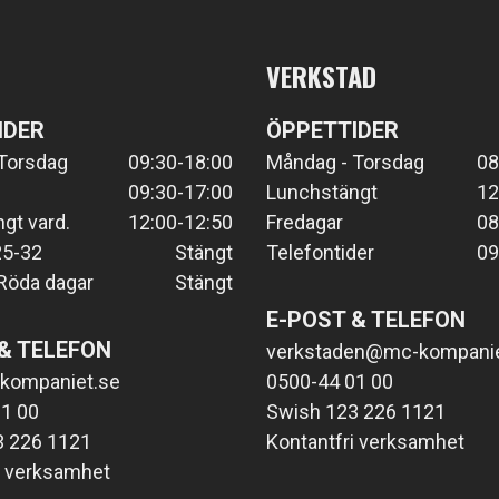
VERKSTAD
IDER
ÖPPETTIDER
Torsdag
09:30-18:00
Måndag - Torsdag
08
09:30-17:00
Lunchstängt
12
gt vard.
12:00-12:50
Fredagar
08
25-32
Stängt
Telefontider
09
Röda dagar
Stängt
E-POST & TELEFON
& TELEFON
verkstaden@mc-kompanie
kompaniet.se
0500-44 01 00
1 00
Swish 123 226 1121
3 226 1121
Kontantfri verksamhet
i verksamhet