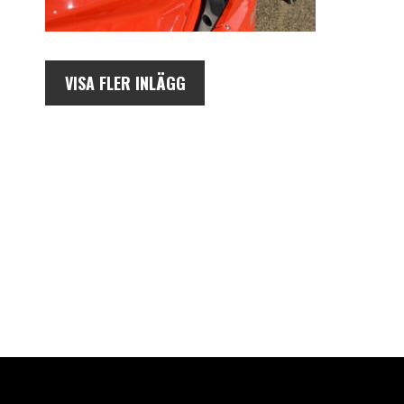
VISA FLER INLÄGG
AUKTORISERAD ÅTERFÖRSÄLJARE AV