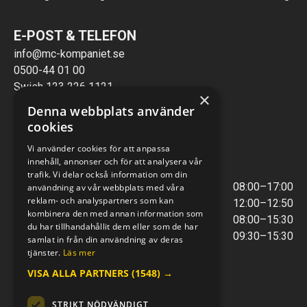
E-POST & TELEFON
info@mc-kompaniet.se
0500-44 01 00
Swish 123 226 1121
×
Kontantfri verksamhet
Denna webbplats använder
cookies
VERKSTAD
Vi använder cookies för att anpassa
innehåll, annonser och för att analysera vår
ÖPPETTIDER
trafik. Vi delar också information om din
Måndag - Torsdag
08:00–17:00
användning av vår webbplats med våra
reklam- och analyspartners som kan
Lunchstängt
12:00–12:50
kombinera den med annan information som
Fredagar
08:00–15:30
du har tillhandahållit dem eller som de har
Telefontider
09:30–15:30
samlat in från din användning av deras
tjänster.
Läs mer
VISA ALLA PARTNERS
(1548) →
E-POST & TELEFON
verkstaden@mc-kompaniet.se
STRIKT NÖDVÄNDIGT