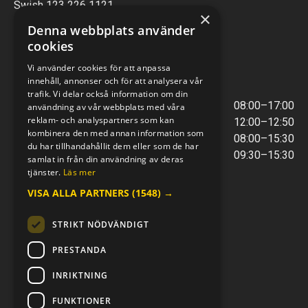
Swish 123 226 1121
×
Kontantfri verksamhet
Denna webbplats använder
cookies
VERKSTAD
Vi använder cookies för att anpassa
innehåll, annonser och för att analysera vår
ÖPPETTIDER
trafik. Vi delar också information om din
Måndag - Torsdag
08:00–17:00
användning av vår webbplats med våra
reklam- och analyspartners som kan
Lunchstängt
12:00–12:50
kombinera den med annan information som
Fredagar
08:00–15:30
du har tillhandahållit dem eller som de har
Telefontider
09:30–15:30
samlat in från din användning av deras
tjänster.
Läs mer
VISA ALLA PARTNERS
(1548) →
E-POST & TELEFON
verkstaden@mc-kompaniet.se
STRIKT NÖDVÄNDIGT
0500-44 01 00
Swish 123 226 1121
PRESTANDA
Kontantfri verksamhet
INRIKTNING
FÖLJ OSS
FUNKTIONER