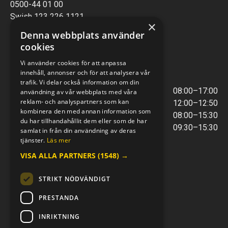
0500-44 01 00
Swish 123 226 1121
×
Kontantfri verksamhet
Denna webbplats använder
cookies
VERKSTAD
Vi använder cookies för att anpassa
innehåll, annonser och för att analysera vår
ÖPPETTIDER
trafik. Vi delar också information om din
Måndag - Torsdag
08:00–17:00
användning av vår webbplats med våra
reklam- och analyspartners som kan
Lunchstängt
12:00–12:50
kombinera den med annan information som
Fredagar
08:00–15:30
du har tillhandahållit dem eller som de har
Telefontider
09:30–15:30
samlat in från din användning av deras
tjänster.
Läs mer
VISA ALLA PARTNERS
(1548) →
E-POST & TELEFON
verkstaden@mc-kompaniet.se
STRIKT NÖDVÄNDIGT
0500-44 01 00
Swish 123 226 1121
PRESTANDA
Kontantfri verksamhet
INRIKTNING