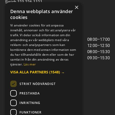
Swish 123 226 1121
×
Kontantfri verksamhet
Denna webbplats använder
cookies
VERKSTAD
Vi använder cookies för att anpassa
innehåll, annonser och för att analysera vår
ÖPPETTIDER
trafik. Vi delar också information om din
Måndag - Torsdag
08:00–17:00
användning av vår webbplats med våra
reklam- och analyspartners som kan
Lunchstängt
12:00–12:50
kombinera den med annan information som
Fredagar
08:00–15:30
du har tillhandahållit dem eller som de har
Telefontider
09:30–15:30
samlat in från din användning av deras
tjänster.
Läs mer
VISA ALLA PARTNERS
(1548) →
E-POST & TELEFON
verkstaden@mc-kompaniet.se
STRIKT NÖDVÄNDIGT
0500-44 01 00
Swish 123 226 1121
PRESTANDA
Kontantfri verksamhet
INRIKTNING
FÖLJ OSS
FUNKTIONER