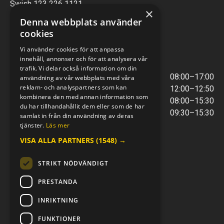
Swish 123 226 1121
×
Kontantfri verksamhet
Denna webbplats använder
cookies
VERKSTAD
Vi använder cookies för att anpassa
innehåll, annonser och för att analysera vår
ÖPPETTIDER
trafik. Vi delar också information om din
Måndag - Torsdag
08:00–17:00
användning av vår webbplats med våra
reklam- och analyspartners som kan
Lunchstängt
12:00–12:50
kombinera den med annan information som
Fredagar
08:00–15:30
du har tillhandahållit dem eller som de har
Telefontider
09:30–15:30
samlat in från din användning av deras
tjänster.
Läs mer
VISA ALLA PARTNERS
(1548) →
E-POST & TELEFON
verkstaden@mc-kompaniet.se
STRIKT NÖDVÄNDIGT
0500-44 01 00
Swish 123 226 1121
PRESTANDA
Kontantfri verksamhet
INRIKTNING
FÖLJ OSS
FUNKTIONER