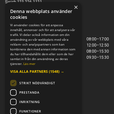
Swish 123 226 1121
×
Kontantfri verksamhet
Denna webbplats använder
cookies
VERKSTAD
Vi använder cookies för att anpassa
innehåll, annonser och för att analysera vår
ÖPPETTIDER
trafik. Vi delar också information om din
Måndag - Torsdag
08:00–17:00
användning av vår webbplats med våra
reklam- och analyspartners som kan
Lunchstängt
12:00–12:50
kombinera den med annan information som
Fredagar
08:00–15:30
du har tillhandahållit dem eller som de har
Telefontider
09:30–15:30
samlat in från din användning av deras
tjänster.
Läs mer
VISA ALLA PARTNERS
(1548) →
E-POST & TELEFON
verkstaden@mc-kompaniet.se
STRIKT NÖDVÄNDIGT
0500-44 01 00
Swish 123 226 1121
PRESTANDA
Kontantfri verksamhet
INRIKTNING
FÖLJ OSS
FUNKTIONER