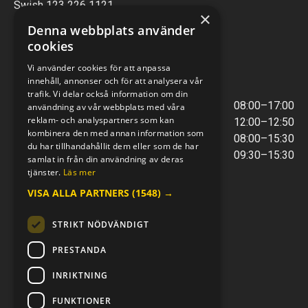
Swish 123 226 1121
×
Kontantfri verksamhet
Denna webbplats använder
cookies
VERKSTAD
Vi använder cookies för att anpassa
innehåll, annonser och för att analysera vår
ÖPPETTIDER
trafik. Vi delar också information om din
Måndag - Torsdag
08:00–17:00
användning av vår webbplats med våra
reklam- och analyspartners som kan
Lunchstängt
12:00–12:50
kombinera den med annan information som
Fredagar
08:00–15:30
du har tillhandahållit dem eller som de har
Telefontider
09:30–15:30
samlat in från din användning av deras
tjänster.
Läs mer
VISA ALLA PARTNERS
(1548) →
E-POST & TELEFON
verkstaden@mc-kompaniet.se
STRIKT NÖDVÄNDIGT
0500-44 01 00
Swish 123 226 1121
PRESTANDA
Kontantfri verksamhet
INRIKTNING
FÖLJ OSS
FUNKTIONER