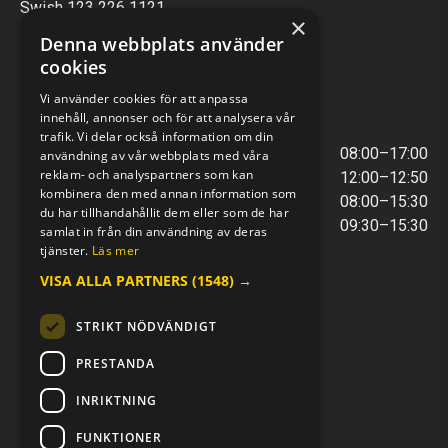
Swish 123 226 1121
×
Kontantfri verksamhet
Denna webbplats använder
cookies
VERKSTAD
Vi använder cookies för att anpassa
innehåll, annonser och för att analysera vår
ÖPPETTIDER
trafik. Vi delar också information om din
Måndag - Torsdag
08:00–17:00
användning av vår webbplats med våra
reklam- och analyspartners som kan
Lunchstängt
12:00–12:50
kombinera den med annan information som
Fredagar
08:00–15:30
du har tillhandahållit dem eller som de har
Telefontider
09:30–15:30
samlat in från din användning av deras
tjänster.
Läs mer
VISA ALLA PARTNERS
(1548) →
E-POST & TELEFON
verkstaden@mc-kompaniet.se
STRIKT NÖDVÄNDIGT
0500-44 01 00
Swish 123 226 1121
PRESTANDA
Kontantfri verksamhet
INRIKTNING
FÖLJ OSS
FUNKTIONER