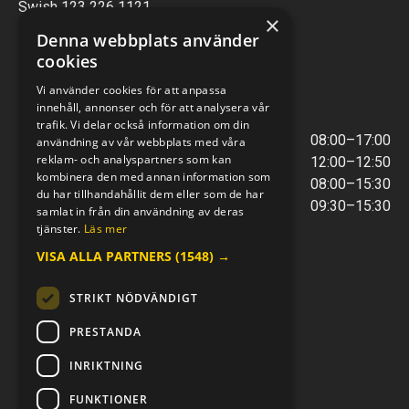
Swish 123 226 1121
×
Kontantfri verksamhet
Denna webbplats använder
cookies
VERKSTAD
Vi använder cookies för att anpassa
innehåll, annonser och för att analysera vår
ÖPPETTIDER
trafik. Vi delar också information om din
Måndag - Torsdag
08:00–17:00
användning av vår webbplats med våra
reklam- och analyspartners som kan
Lunchstängt
12:00–12:50
kombinera den med annan information som
Fredagar
08:00–15:30
du har tillhandahållit dem eller som de har
Telefontider
09:30–15:30
samlat in från din användning av deras
tjänster.
Läs mer
VISA ALLA PARTNERS
(1548) →
E-POST & TELEFON
verkstaden@mc-kompaniet.se
STRIKT NÖDVÄNDIGT
0500-44 01 00
Swish 123 226 1121
PRESTANDA
Kontantfri verksamhet
INRIKTNING
FÖLJ OSS
FUNKTIONER