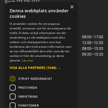
Swish 123 226 1121
×
Kontantfri verksamhet
Denna webbplats använder
cookies
VERKSTAD
Vi använder cookies för att anpassa
innehåll, annonser och för att analysera vår
ÖPPETTIDER
trafik. Vi delar också information om din
Måndag - Torsdag
08:00–17:00
användning av vår webbplats med våra
reklam- och analyspartners som kan
Lunchstängt
12:00–12:50
kombinera den med annan information som
Fredagar
08:00–15:30
du har tillhandahållit dem eller som de har
Telefontider
09:30–15:30
samlat in från din användning av deras
tjänster.
Läs mer
VISA ALLA PARTNERS
(1548) →
E-POST & TELEFON
verkstaden@mc-kompaniet.se
STRIKT NÖDVÄNDIGT
0500-44 01 00
Swish 123 226 1121
PRESTANDA
Kontantfri verksamhet
INRIKTNING
FÖLJ OSS
FUNKTIONER