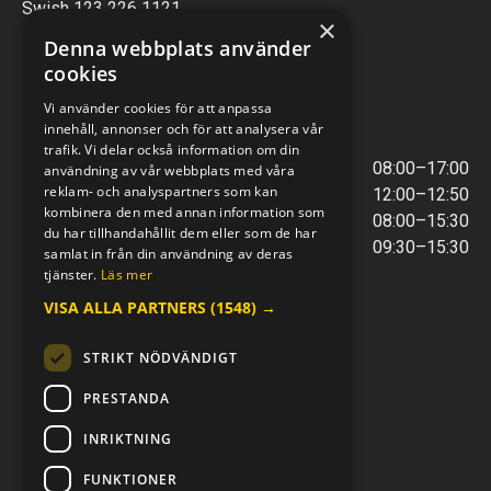
Swish 123 226 1121
×
Kontantfri verksamhet
Denna webbplats använder
cookies
VERKSTAD
Vi använder cookies för att anpassa
innehåll, annonser och för att analysera vår
ÖPPETTIDER
trafik. Vi delar också information om din
Måndag - Torsdag
08:00–17:00
användning av vår webbplats med våra
reklam- och analyspartners som kan
Lunchstängt
12:00–12:50
kombinera den med annan information som
Fredagar
08:00–15:30
du har tillhandahållit dem eller som de har
Telefontider
09:30–15:30
samlat in från din användning av deras
tjänster.
Läs mer
VISA ALLA PARTNERS
(1548) →
E-POST & TELEFON
verkstaden@mc-kompaniet.se
STRIKT NÖDVÄNDIGT
0500-44 01 00
Swish 123 226 1121
PRESTANDA
Kontantfri verksamhet
INRIKTNING
FÖLJ OSS
FUNKTIONER