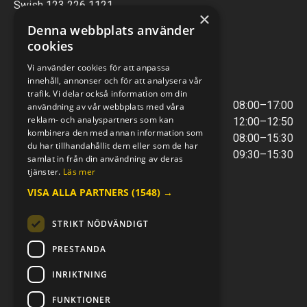
Swish 123 226 1121
×
Kontantfri verksamhet
Denna webbplats använder
cookies
VERKSTAD
Vi använder cookies för att anpassa
innehåll, annonser och för att analysera vår
ÖPPETTIDER
trafik. Vi delar också information om din
Måndag - Torsdag
08:00–17:00
användning av vår webbplats med våra
reklam- och analyspartners som kan
Lunchstängt
12:00–12:50
kombinera den med annan information som
Fredagar
08:00–15:30
du har tillhandahållit dem eller som de har
Telefontider
09:30–15:30
samlat in från din användning av deras
tjänster.
Läs mer
VISA ALLA PARTNERS
(1548) →
E-POST & TELEFON
verkstaden@mc-kompaniet.se
STRIKT NÖDVÄNDIGT
0500-44 01 00
Swish 123 226 1121
PRESTANDA
Kontantfri verksamhet
INRIKTNING
FÖLJ OSS
FUNKTIONER