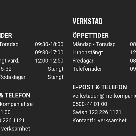
VERKSTAD
IDER
ÖPPETTIDER
Torsdag
09:30-18:00
Måndag - Torsdag
08
09:30-17:00
Lunchstängt
12
gt vard.
12:00-12:50
Fredagar
08
25-32
Stängt
Telefontider
09
Röda dagar
Stängt
E-POST & TELEFON
& TELEFON
verkstaden@mc-kompanie
kompaniet.se
0500-44 01 00
1 00
Swish 123 226 1121
3 226 1121
Kontantfri verksamhet
i verksamhet