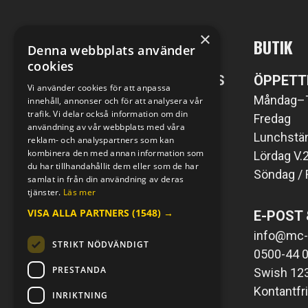
×
MC-KOMPANIET
BUTIK
Denna webbplats använder
cookies
POST- SAMT BESÖKSADRESS
ÖPPETT
Vi använder cookies för att anpassa
MC-Kompaniet i Väring AB
Måndag–
innehåll, annonser och för att analysera vår
trafik. Vi delar också information om din
Väringsvägen 1
Fredag
användning av vår webbplats med våra
549 76 Väring
Lunchstän
reklam- och analyspartners som kan
kombinera den med annan information som
Lördag V.
du har tillhandahållit dem eller som de har
Söndag / 
E-POST & TELEFON
samlat in från din användning av deras
tjänster.
Läs mer
info@mc-kompaniet.se
VISA ALLA PARTNERS
(1548) →
E-POST 
0500-44 01 00
Swish 123 226 1121
info@mc-
STRIKT NÖDVÄNDIGT
Kontantfri verksamhet
0500-44 0
PRESTANDA
Swish 12
Kontantfr
INRIKTNING