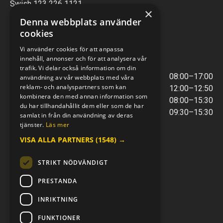
Swish 123 226 1121
×
Kontantfri verksamhet
Denna webbplats använder
cookies
VERKSTAD
Vi använder cookies för att anpassa
innehåll, annonser och för att analysera vår
ÖPPETTIDER
trafik. Vi delar också information om din
Måndag - Torsdag
08:00–17:00
användning av vår webbplats med våra
reklam- och analyspartners som kan
Lunchstängt
12:00–12:50
kombinera den med annan information som
Fredagar
08:00–15:30
du har tillhandahållit dem eller som de har
Telefontider
09:30–15:30
samlat in från din användning av deras
tjänster.
Läs mer
VISA ALLA PARTNERS
(1548) →
E-POST & TELEFON
verkstaden@mc-kompaniet.se
STRIKT NÖDVÄNDIGT
0500-44 01 00
Swish 123 226 1121
PRESTANDA
Kontantfri verksamhet
INRIKTNING
FÖLJ OSS
FUNKTIONER