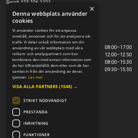
Swish 123 226 1121
×
Kontantfri verksamhet
Denna webbplats använder
cookies
VERKSTAD
Vi använder cookies för att anpassa
innehåll, annonser och för att analysera vår
ÖPPETTIDER
trafik. Vi delar också information om din
Måndag - Torsdag
08:00–17:00
användning av vår webbplats med våra
reklam- och analyspartners som kan
Lunchstängt
12:00–12:50
kombinera den med annan information som
Fredagar
08:00–15:30
du har tillhandahållit dem eller som de har
Telefontider
09:30–15:30
samlat in från din användning av deras
tjänster.
Läs mer
VISA ALLA PARTNERS
(1548) →
E-POST & TELEFON
verkstaden@mc-kompaniet.se
STRIKT NÖDVÄNDIGT
0500-44 01 00
Swish 123 226 1121
PRESTANDA
Kontantfri verksamhet
INRIKTNING
FÖLJ OSS
FUNKTIONER