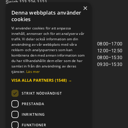
Swish 123 226 1121
×
Kontantfri verksamhet
Denna webbplats använder
cookies
VERKSTAD
Vi använder cookies för att anpassa
innehåll, annonser och för att analysera vår
ÖPPETTIDER
trafik. Vi delar också information om din
Måndag - Torsdag
08:00–17:00
användning av vår webbplats med våra
reklam- och analyspartners som kan
Lunchstängt
12:00–12:50
kombinera den med annan information som
Fredagar
08:00–15:30
du har tillhandahållit dem eller som de har
Telefontider
09:30–15:30
samlat in från din användning av deras
tjänster.
Läs mer
VISA ALLA PARTNERS
(1548) →
E-POST & TELEFON
verkstaden@mc-kompaniet.se
STRIKT NÖDVÄNDIGT
0500-44 01 00
Swish 123 226 1121
PRESTANDA
Kontantfri verksamhet
INRIKTNING
FÖLJ OSS
FUNKTIONER