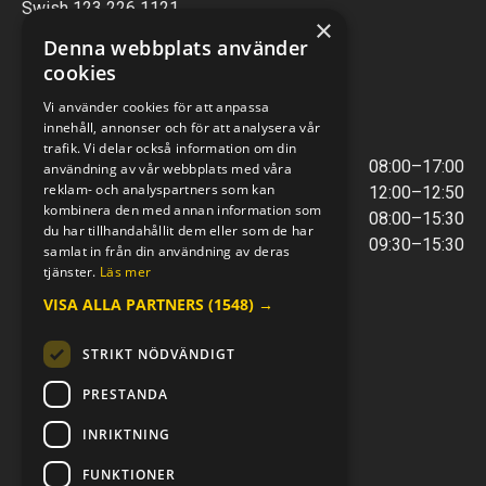
Swish 123 226 1121
×
Kontantfri verksamhet
Denna webbplats använder
cookies
VERKSTAD
Vi använder cookies för att anpassa
innehåll, annonser och för att analysera vår
ÖPPETTIDER
trafik. Vi delar också information om din
Måndag - Torsdag
08:00–17:00
användning av vår webbplats med våra
reklam- och analyspartners som kan
Lunchstängt
12:00–12:50
kombinera den med annan information som
Fredagar
08:00–15:30
du har tillhandahållit dem eller som de har
Telefontider
09:30–15:30
samlat in från din användning av deras
tjänster.
Läs mer
VISA ALLA PARTNERS
(1548) →
E-POST & TELEFON
verkstaden@mc-kompaniet.se
STRIKT NÖDVÄNDIGT
0500-44 01 00
Swish 123 226 1121
PRESTANDA
Kontantfri verksamhet
INRIKTNING
FÖLJ OSS
FUNKTIONER