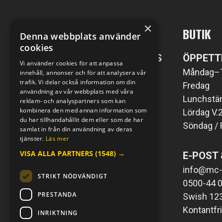
×
MC-KOMPANIET
BUTIK
Denna webbplats använder
cookies
POST- SAMT BESÖKSADRESS
ÖPPETT
Vi använder cookies för att anpassa
MC-Kompaniet i Väring AB
Måndag–
innehåll, annonser och för att analysera vår
trafik. Vi delar också information om din
Väringsvägen 1
Fredag
användning av vår webbplats med våra
549 76 Väring
Lunchstän
reklam- och analyspartners som kan
kombinera den med annan information som
Lördag V.
du har tillhandahållit dem eller som de har
Söndag / 
E-POST & TELEFON
samlat in från din användning av deras
tjänster.
Läs mer
info@mc-kompaniet.se
VISA ALLA PARTNERS
(1548) →
E-POST 
0500-44 01 00
Swish 123 226 1121
info@mc-
STRIKT NÖDVÄNDIGT
Kontantfri verksamhet
0500-44 0
PRESTANDA
Swish 12
Kontantfr
INRIKTNING