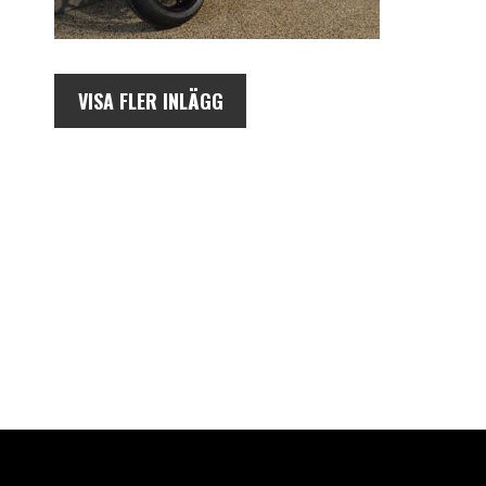
VISA FLER INLÄGG
AUKTORISERAD ÅTERFÖRSÄLJARE AV