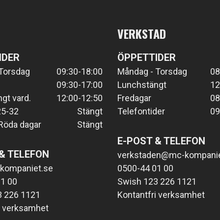
VERKSTAD
IDER
ÖPPETTIDER
Torsdag
09:30-18:00
Måndag - Torsdag
08
09:30-17:00
Lunchstängt
12
gt vard.
12:00-12:50
Fredagar
08
25-32
Stängt
Telefontider
09
Röda dagar
Stängt
E-POST & TELEFON
& TELEFON
verkstaden@mc-kompanie
kompaniet.se
0500-44 01 00
1 00
Swish 123 226 1121
3 226 1121
Kontantfri verksamhet
i verksamhet