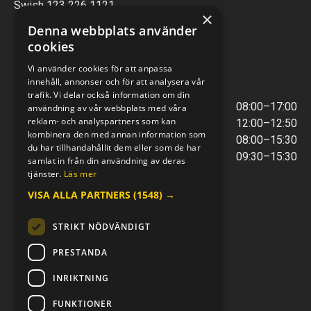
Swish 123 226 1121
×
Kontantfri verksamhet
Denna webbplats använder
cookies
VERKSTAD
Vi använder cookies för att anpassa
innehåll, annonser och för att analysera vår
ÖPPETTIDER
trafik. Vi delar också information om din
Måndag - Torsdag
08:00–17:00
användning av vår webbplats med våra
reklam- och analyspartners som kan
Lunchstängt
12:00–12:50
kombinera den med annan information som
Fredagar
08:00–15:30
du har tillhandahållit dem eller som de har
Telefontider
09:30–15:30
samlat in från din användning av deras
tjänster.
Läs mer
VISA ALLA PARTNERS
(1548) →
E-POST & TELEFON
verkstaden@mc-kompaniet.se
STRIKT NÖDVÄNDIGT
0500-44 01 00
Swish 123 226 1121
PRESTANDA
Kontantfri verksamhet
INRIKTNING
FÖLJ OSS
FUNKTIONER