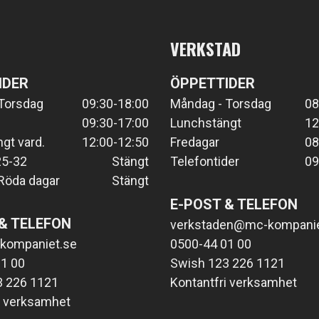
VERKSTAD
IDER
ÖPPETTIDER
Torsdag
09:30-18:00
Måndag - Torsdag
08
09:30-17:00
Lunchstängt
12
gt vard.
12:00-12:50
Fredagar
08
25-32
Stängt
Telefontider
09
Röda dagar
Stängt
E-POST & TELEFON
& TELEFON
verkstaden@mc-kompanie
kompaniet.se
0500-44 01 00
1 00
Swish 123 226 1121
3 226 1121
Kontantfri verksamhet
i verksamhet