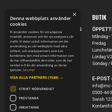
×
MC-KOMPANIET
BUTIK
Denna webbplats använder
cookies
POST- SAMT BESÖKSADRESS
ÖPPETT
Vi använder cookies för att anpassa
MC-Kompaniet i Väring AB
Måndag–
innehåll, annonser och för att analysera vår
trafik. Vi delar också information om din
Väringsvägen 1
Fredag
användning av vår webbplats med våra
549 76 Väring
Lunchstän
reklam- och analyspartners som kan
kombinera den med annan information som
Lördag V.
du har tillhandahållit dem eller som de har
Söndag / 
E-POST & TELEFON
samlat in från din användning av deras
tjänster.
Läs mer
info@mc-kompaniet.se
VISA ALLA PARTNERS
(1548) →
E-POST 
0500-44 01 00
Swish 123 226 1121
info@mc-
STRIKT NÖDVÄNDIGT
Kontantfri verksamhet
0500-44 0
PRESTANDA
Swish 12
Kontantfr
INRIKTNING