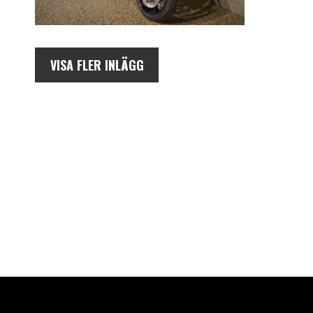
VISA FLER INLÄGG
AUKTORISERAD ÅTERFÖRSÄLJARE AV