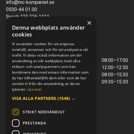
info@mc-kompaniet.se
0500-44 01 00
Swish 123 226 1121
×
Kontantfri verksamhet
Denna webbplats använder
cookies
VERKSTAD
Vi använder cookies för att anpassa
innehåll, annonser och för att analysera vår
ÖPPETTIDER
trafik. Vi delar också information om din
Måndag - Torsdag
08:00–17:00
användning av vår webbplats med våra
reklam- och analyspartners som kan
Lunchstängt
12:00–12:50
kombinera den med annan information som
Fredagar
08:00–15:30
du har tillhandahållit dem eller som de har
Telefontider
09:30–15:30
samlat in från din användning av deras
tjänster.
Läs mer
VISA ALLA PARTNERS
(1548) →
E-POST & TELEFON
verkstaden@mc-kompaniet.se
STRIKT NÖDVÄNDIGT
0500-44 01 00
Swish 123 226 1121
PRESTANDA
Kontantfri verksamhet