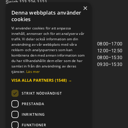
Swish 123 226 1121
×
Kontantfri verksamhet
Denna webbplats använder
cookies
VERKSTAD
Vi använder cookies för att anpassa
innehåll, annonser och för att analysera vår
ÖPPETTIDER
trafik. Vi delar också information om din
Måndag - Torsdag
08:00–17:00
användning av vår webbplats med våra
reklam- och analyspartners som kan
Lunchstängt
12:00–12:50
kombinera den med annan information som
Fredagar
08:00–15:30
du har tillhandahållit dem eller som de har
Telefontider
09:30–15:30
samlat in från din användning av deras
tjänster.
Läs mer
VISA ALLA PARTNERS
(1548) →
E-POST & TELEFON
verkstaden@mc-kompaniet.se
STRIKT NÖDVÄNDIGT
0500-44 01 00
Swish 123 226 1121
PRESTANDA
Kontantfri verksamhet
INRIKTNING
FÖLJ OSS
FUNKTIONER