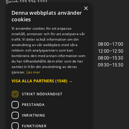
Swish 123 226 1121
×
Kontantfri verksamhet
Denna webbplats använder
cookies
VERKSTAD
Vi använder cookies för att anpassa
innehåll, annonser och för att analysera vår
ÖPPETTIDER
trafik. Vi delar också information om din
Måndag - Torsdag
08:00–17:00
användning av vår webbplats med våra
reklam- och analyspartners som kan
Lunchstängt
12:00–12:50
kombinera den med annan information som
Fredagar
08:00–15:30
du har tillhandahållit dem eller som de har
Telefontider
09:30–15:30
samlat in från din användning av deras
tjänster.
Läs mer
VISA ALLA PARTNERS
(1548) →
E-POST & TELEFON
verkstaden@mc-kompaniet.se
STRIKT NÖDVÄNDIGT
0500-44 01 00
Swish 123 226 1121
PRESTANDA
Kontantfri verksamhet
INRIKTNING
FÖLJ OSS
FUNKTIONER