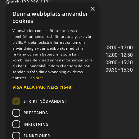
Swish 123 226 1121
×
Kontantfri verksamhet
Denna webbplats använder
cookies
VERKSTAD
Vi använder cookies för att anpassa
innehåll, annonser och för att analysera vår
ÖPPETTIDER
trafik. Vi delar också information om din
Måndag - Torsdag
08:00–17:00
användning av vår webbplats med våra
reklam- och analyspartners som kan
Lunchstängt
12:00–12:50
kombinera den med annan information som
Fredagar
08:00–15:30
du har tillhandahållit dem eller som de har
Telefontider
09:30–15:30
samlat in från din användning av deras
tjänster.
Läs mer
VISA ALLA PARTNERS
(1548) →
E-POST & TELEFON
verkstaden@mc-kompaniet.se
STRIKT NÖDVÄNDIGT
0500-44 01 00
Swish 123 226 1121
PRESTANDA
Kontantfri verksamhet
INRIKTNING
FÖLJ OSS
FUNKTIONER