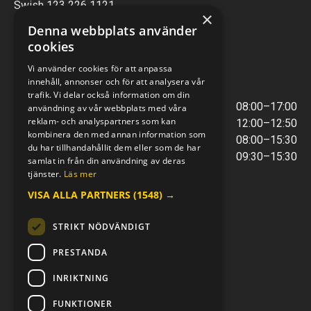
Swish 123 226 1121
×
Kontantfri verksamhet
Denna webbplats använder
cookies
VERKSTAD
Vi använder cookies för att anpassa
innehåll, annonser och för att analysera vår
ÖPPETTIDER
trafik. Vi delar också information om din
Måndag - Torsdag
08:00–17:00
användning av vår webbplats med våra
reklam- och analyspartners som kan
Lunchstängt
12:00–12:50
kombinera den med annan information som
Fredagar
08:00–15:30
du har tillhandahållit dem eller som de har
Telefontider
09:30–15:30
samlat in från din användning av deras
tjänster.
Läs mer
VISA ALLA PARTNERS
(1548) →
E-POST & TELEFON
verkstaden@mc-kompaniet.se
STRIKT NÖDVÄNDIGT
0500-44 01 00
Swish 123 226 1121
PRESTANDA
Kontantfri verksamhet
INRIKTNING
FÖLJ OSS
FUNKTIONER