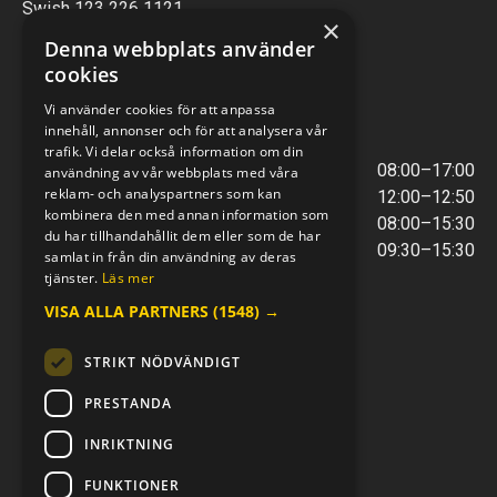
Swish 123 226 1121
×
Kontantfri verksamhet
Denna webbplats använder
cookies
VERKSTAD
Vi använder cookies för att anpassa
innehåll, annonser och för att analysera vår
ÖPPETTIDER
trafik. Vi delar också information om din
Måndag - Torsdag
08:00–17:00
användning av vår webbplats med våra
reklam- och analyspartners som kan
Lunchstängt
12:00–12:50
kombinera den med annan information som
Fredagar
08:00–15:30
du har tillhandahållit dem eller som de har
Telefontider
09:30–15:30
samlat in från din användning av deras
tjänster.
Läs mer
VISA ALLA PARTNERS
(1548) →
E-POST & TELEFON
verkstaden@mc-kompaniet.se
STRIKT NÖDVÄNDIGT
0500-44 01 00
Swish 123 226 1121
PRESTANDA
Kontantfri verksamhet
INRIKTNING
FÖLJ OSS
FUNKTIONER