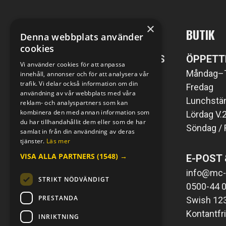
×
MC-KOMPANIET
BUTIK
Denna webbplats använder
cookies
POST- SAMT BESÖKSADRESS
ÖPPETT
Vi använder cookies för att anpassa
MC-Kompaniet i Väring AB
Måndag–
innehåll, annonser och för att analysera vår
trafik. Vi delar också information om din
Väringsvägen 1
Fredag
användning av vår webbplats med våra
549 76 Väring
Lunchstän
reklam- och analyspartners som kan
kombinera den med annan information som
Lördag V.
du har tillhandahållit dem eller som de har
Söndag / 
E-POST & TELEFON
samlat in från din användning av deras
tjänster.
Läs mer
info@mc-kompaniet.se
VISA ALLA PARTNERS
(1548) →
E-POST 
0500-44 01 00
Swish 123 226 1121
info@mc-
STRIKT NÖDVÄNDIGT
Kontantfri verksamhet
0500-44 0
PRESTANDA
Swish 12
Kontantfr
INRIKTNING