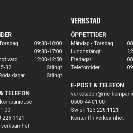
VERKSTAD
IDER
ÖPPETTIDER
Torsdag
09:30-18:00
Måndag - Torsdag
08
09:30-17:00
Lunchstängt
12
gt vard.
12:00-12:50
Fredagar
08
25-32
Stängt
Telefontider
09
Röda dagar
Stängt
E-POST & TELEFON
& TELEFON
verkstaden@mc-kompanie
kompaniet.se
0500-44 01 00
1 00
Swish 123 226 1121
3 226 1121
Kontantfri verksamhet
i verksamhet