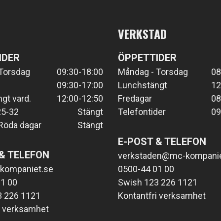
VERKSTAD
IDER
ÖPPETTIDER
Torsdag
09:30-18:00
Måndag - Torsdag
08
09:30-17:00
Lunchstängt
12
gt vard.
12:00-12:50
Fredagar
08
25-32
Stängt
Telefontider
09
Röda dagar
Stängt
E-POST & TELEFON
& TELEFON
verkstaden@mc-kompanie
kompaniet.se
0500-44 01 00
1 00
Swish 123 226 1121
3 226 1121
Kontantfri verksamhet
i verksamhet