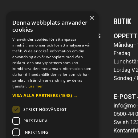
×
MC-KOMPANIET
BUTIK
Denna webbplats använder
cookies
POST- SAMT BESÖKSADRESS
ÖPPETT
Vi använder cookies för att anpassa
MC-Kompaniet i Väring AB
Måndag–
innehåll, annonser och för att analysera vår
trafik. Vi delar också information om din
Väringsvägen 1
Fredag
användning av vår webbplats med våra
549 76 Väring
Lunchstän
reklam- och analyspartners som kan
kombinera den med annan information som
Lördag V.
du har tillhandahållit dem eller som de har
Söndag / 
E-POST & TELEFON
samlat in från din användning av deras
tjänster.
Läs mer
info@mc-kompaniet.se
VISA ALLA PARTNERS
(1548) →
E-POST 
0500-44 01 00
Swish 123 226 1121
info@mc-
STRIKT NÖDVÄNDIGT
Kontantfri verksamhet
0500-44 0
PRESTANDA
Swish 12
Kontantfr
INRIKTNING