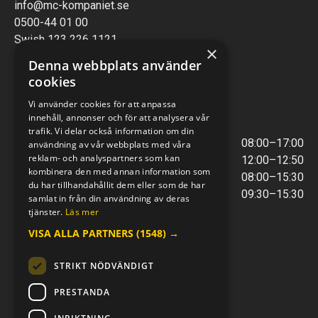
info@mc-kompaniet.se
0500-44 01 00
Swish 123 226 1121
×
Kontantfri verksamhet
Denna webbplats använder
cookies
VERKSTAD
Vi använder cookies för att anpassa
innehåll, annonser och för att analysera vår
ÖPPETTIDER
trafik. Vi delar också information om din
Måndag - Torsdag
08:00–17:00
användning av vår webbplats med våra
reklam- och analyspartners som kan
Lunchstängt
12:00–12:50
kombinera den med annan information som
Fredagar
08:00–15:30
du har tillhandahållit dem eller som de har
Telefontider
09:30–15:30
samlat in från din användning av deras
tjänster.
Läs mer
VISA ALLA PARTNERS
(1548) →
E-POST & TELEFON
verkstaden@mc-kompaniet.se
STRIKT NÖDVÄNDIGT
0500-44 01 00
Swish 123 226 1121
PRESTANDA
Kontantfri verksamhet