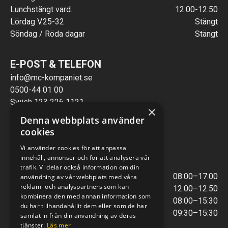
Lunchstängt vard.
12:00-12:50
Lördag V.25-32
Stängt
Söndag / Röda dagar
Stängt
E-POST & TELEFON
info@mc-kompaniet.se
0500-44 01 00
Swish 123 226 1121
×
Kontantfri verksamhet
Denna webbplats använder
cookies
VERKSTAD
Vi använder cookies för att anpassa
innehåll, annonser och för att analysera vår
ÖPPETTIDER
trafik. Vi delar också information om din
Måndag - Torsdag
08:00–17:00
användning av vår webbplats med våra
reklam- och analyspartners som kan
Lunchstängt
12:00–12:50
kombinera den med annan information som
Fredagar
08:00–15:30
du har tillhandahållit dem eller som de har
Telefontider
09:30–15:30
samlat in från din användning av deras
tjänster.
Läs mer