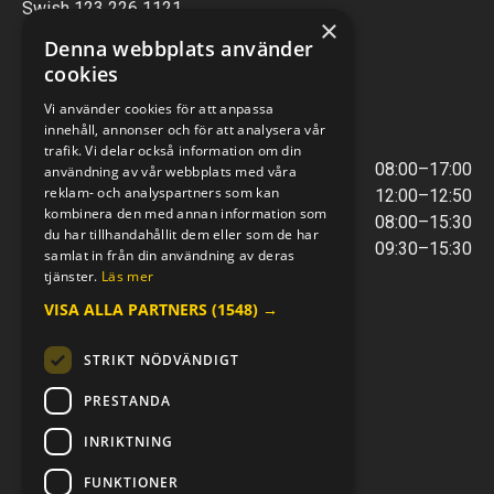
Swish 123 226 1121
×
Kontantfri verksamhet
Denna webbplats använder
cookies
VERKSTAD
Vi använder cookies för att anpassa
innehåll, annonser och för att analysera vår
ÖPPETTIDER
trafik. Vi delar också information om din
Måndag - Torsdag
08:00–17:00
användning av vår webbplats med våra
reklam- och analyspartners som kan
Lunchstängt
12:00–12:50
kombinera den med annan information som
Fredagar
08:00–15:30
du har tillhandahållit dem eller som de har
Telefontider
09:30–15:30
samlat in från din användning av deras
tjänster.
Läs mer
VISA ALLA PARTNERS
(1548) →
E-POST & TELEFON
verkstaden@mc-kompaniet.se
STRIKT NÖDVÄNDIGT
0500-44 01 00
Swish 123 226 1121
PRESTANDA
Kontantfri verksamhet
INRIKTNING
FÖLJ OSS
FUNKTIONER