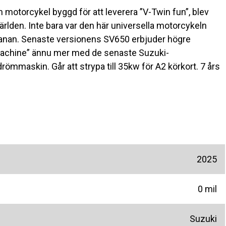
motorcykel byggd för att leverera ”V-Twin fun”, blev
rlden. Inte bara var den här universella motorcykeln
banan. Senaste versionens SV650 erbjuder högre
 Machine” ännu mer med de senaste Suzuki-
ömmaskin. Går att strypa till 35kw för A2 körkort. 7 års
2025
0 mil
Suzuki