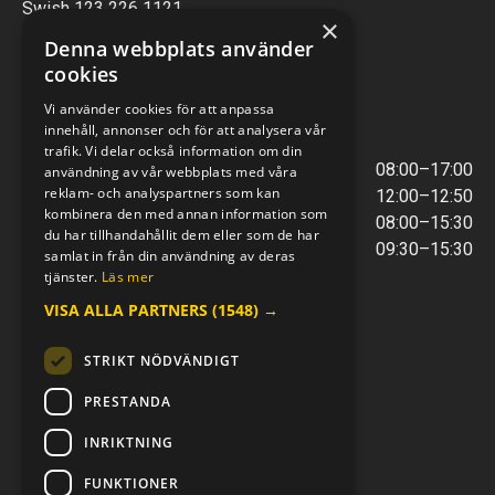
Swish 123 226 1121
×
Kontantfri verksamhet
Denna webbplats använder
cookies
VERKSTAD
Vi använder cookies för att anpassa
innehåll, annonser och för att analysera vår
ÖPPETTIDER
trafik. Vi delar också information om din
Måndag - Torsdag
08:00–17:00
användning av vår webbplats med våra
reklam- och analyspartners som kan
Lunchstängt
12:00–12:50
kombinera den med annan information som
Fredagar
08:00–15:30
du har tillhandahållit dem eller som de har
Telefontider
09:30–15:30
samlat in från din användning av deras
tjänster.
Läs mer
VISA ALLA PARTNERS
(1548) →
E-POST & TELEFON
verkstaden@mc-kompaniet.se
STRIKT NÖDVÄNDIGT
0500-44 01 00
Swish 123 226 1121
PRESTANDA
Kontantfri verksamhet
INRIKTNING
FÖLJ OSS
FUNKTIONER