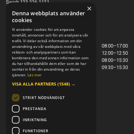
Swish 123 226 1121
×
Kontantfri verksamhet
Denna webbplats använder
cookies
VERKSTAD
Vi använder cookies för att anpassa
innehåll, annonser och för att analysera vår
ÖPPETTIDER
trafik. Vi delar också information om din
Måndag - Torsdag
08:00–17:00
användning av vår webbplats med våra
reklam- och analyspartners som kan
Lunchstängt
12:00–12:50
kombinera den med annan information som
Fredagar
08:00–15:30
du har tillhandahållit dem eller som de har
Telefontider
09:30–15:30
samlat in från din användning av deras
tjänster.
Läs mer
VISA ALLA PARTNERS
(1548) →
E-POST & TELEFON
verkstaden@mc-kompaniet.se
STRIKT NÖDVÄNDIGT
0500-44 01 00
Swish 123 226 1121
PRESTANDA
Kontantfri verksamhet
INRIKTNING
FÖLJ OSS
FUNKTIONER