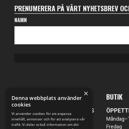
PRENUMERERA PÅ VÅRT NYHETSBREV OCH
NAMN
×
MC-KOMPANIET
BUTIK
Denna webbplats använder
cookies
POST- SAMT BESÖKSADRESS
ÖPPETT
Vi använder cookies för att anpassa
MC-Kompaniet i Väring AB
Måndag–
innehåll, annonser och för att analysera vår
trafik. Vi delar också information om din
Väringsvägen 1
Fredag