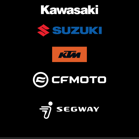
AUKTORISERAD ÅTERFÖRSÄLJARE AV