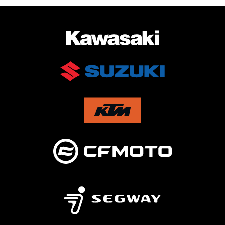
AUKTORISERAD ÅTERFÖRSÄLJARE AV