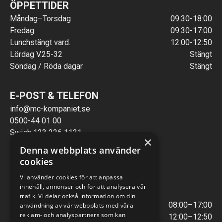
ÖPPETTIDER
Måndag–Torsdag
09:30-18:00
Fredag
09:30-17:00
Lunchstängt vard.
12:00-12:50
Lördag V.25-32
Stängt
Söndag / Röda dagar
Stängt
E-POST & TELEFON
info@mc-kompaniet.se
0500-44 01 00
Swish 123 226 1121
×
Kontantfri verksamhet
Denna webbplats använder
cookies
VERKSTAD
Vi använder cookies för att anpassa
innehåll, annonser och för att analysera vår
ÖPPETTIDER
trafik. Vi delar också information om din
Måndag - Torsdag
08:00–17:00
användning av vår webbplats med våra
reklam- och analyspartners som kan
Lunchstängt
12:00–12:50